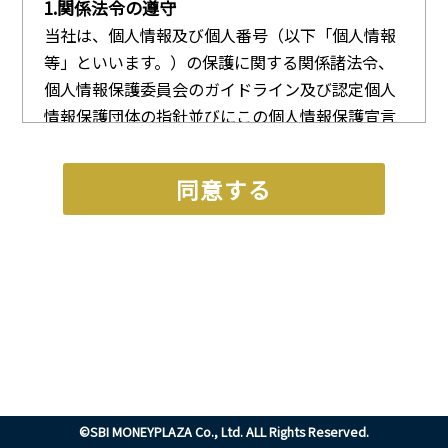
1.関係法令の遵守
当社は、個人情報及び個人番号（以下「個人情報
等」といいます。）の保護に関する関係諸法令、
個人情報保護委員会のガイドライン及び認定個人
情報保護団体の指針並びにこの個人情報保護宣言
を遵守いたします。
同意する
2.利用目的
当社は、お客様の同意を得た場合及び法令等によ
り例外として取り扱われる場合を除き、別紙に定
める利用目的の達成に必要な範囲内で、お客様の
個人情報等を取り扱います。個人番号について
は、法令で定められた範囲内でのみ取り扱いま
す。
なお、別紙の当社における個人情報等の利用目的
は、当社の本社及び営業店に掲示するとともに、
当社のホームページに掲載しております。
©SBI MONEYPLAZA Co., Ltd. ALL Rights Reserved.